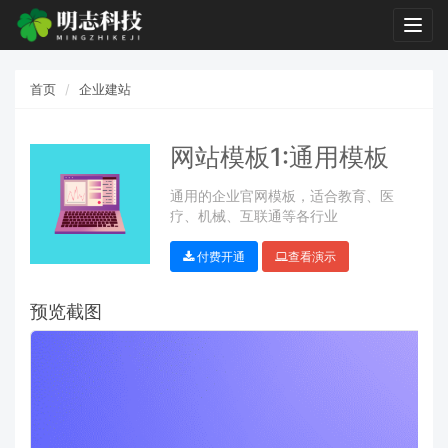
Togg
navig
首页
企业建站
网站模板1:通用模板
通用的企业官网模板，适合教育、医
疗、机械、互联通等各行业
付费开通
查看演示
预览截图