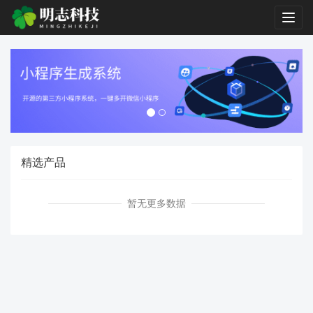
Togg
navig
精选产品
暂无更多数据