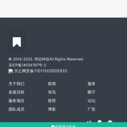
© 2014-2023. 明志科技All Rights Reserved.
京ICP备14034797号-2
京公网安备11011502005933
关于我们
新闻
服务
发展历程
资讯
圈子
服务项目
推荐
论坛
团队成员
博客
广告
联系微信客服